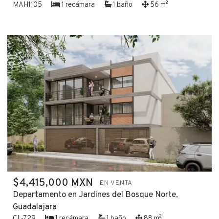
MAH1105
1 recámara
1 baño
56 m²
$4,415,000 MXN
EN VENTA
Departamento en Jardines del Bosque Norte,
Guadalajara
CL-729
1 recámara
1 baño
88 m²