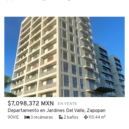
$7,098,372 MXN
EN VENTA
Departamento en Jardines Del Valle, Zapopan
9OVIE
3 recámaras
2 baños
110.44 m²