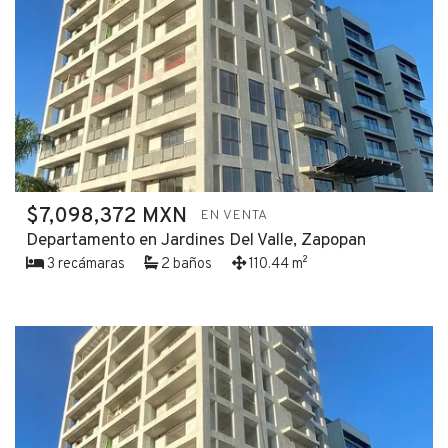
$7,098,372 MXN
EN VENTA
Departamento en Jardines Del Valle, Zapopan
3 recámaras
2 baños
110.44 m²