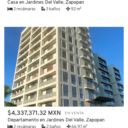
Casa en Jardines Del Valle, Zapopan
3 recámaras
3 baños
92 m²
$4,337,371.32 MXN
EN VENTA
Departamento en Jardines Del Valle, Zapopan
2 recámaras
2 baños
66.97 m²