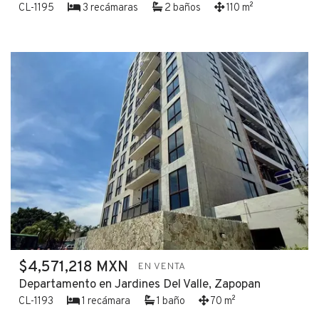
CL-1195
3 recámaras
2 baños
110 m²
$4,571,218 MXN
EN VENTA
Departamento en Jardines Del Valle, Zapopan
CL-1193
1 recámara
1 baño
70 m²