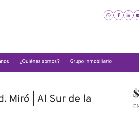
manos
523318144497
anos
¿Quiénes somos?
Grupo Inmobiliario
 Miró | Al Sur de la
E